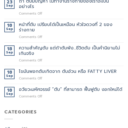
ถ้า ตับมีปัญหา ไม่ทำงานร่างกายของเราจะเป็น
23
Sep
อย่างไร
on
Comments Off
ถ้า
ตับ
หน้าที่ตับ เปรียบได้เป็นเหมือน หัวใจดวงที่ 2 ของ
18
มี
Sep
ร่างกาย
ปัญหา
on
Comments Off
ไม่
หน้าที่
ทำงาน
ตับ
ความสำคัญตับ แต่ถ้าตับพัง…ชีวิตดับ เป็นคำนิยามไม่
ร่างกาย
18
เปรียบ
ของ
Sep
เกินจริง
ได้
เรา
on
Comments Off
เป็น
จะ
ความ
เหมือน
เป็น
สำคัญ
ไขมันพอกตับเกิดจาก ตับอ้วน หรือ FATTY LIVER
หัวใจ
18
อย่างไร
ตับ
ดวง
Sep
on
Comments Off
แต่
ที่
ไข
ถ้า
2
มัน
อวัยวะมหัศจรรย์ ”ตับ” ที่สามารถ ฟื้นฟูตับ งอกใหม่ได้
18
ตับ
ของ
พอก
Sep
พัง…
ร่างกาย
on
Comments Off
ตับ
ชีวิต
อวัยวะ
เกิด
ดับ
มหัศจรรย์
จาก
เป็น
”ตับ”
CATEGORIES
ตับ
คำ
ที่
อ้วน
นิยาม
สามารถ
หรือ
ไม่
ฟื้นฟู
FATTY