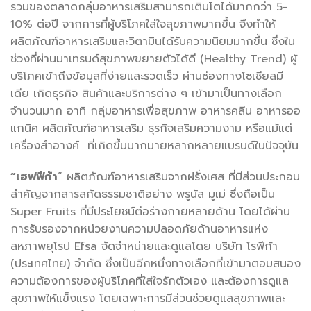
รวมของตลาดกลุ่มอาหารเสริมสามารถเติบโตได้มากกว่า 5-
10% ต่อปี จากการที่ผู้บริโภคใส่ใจสุขภาพมากขึ้น จึงทำให้
ผลิตภัณฑ์อาหารเสริมและวิตามินได้รับความนิยมมากขึ้น ซึ่งใน
ช่วงที่ผ่านมาเทรนด์สุขภาพขยายตัวได้ดี (Healthy Trend) ผู้
บริโภคเข้าถึงข้อมูลที่ง่ายและรวดเร็ว ผ่านช่องทางโซเชียลมี
เดีย เกิดธุรกิจ สินค้าและบริการต่าง ๆ เข้ามาเป็นทางเลือก
จำนวนมาก อาทิ กลุ่มอาหารเพื่อสุขภาพ อาหารคลีน อาหารออ
แกนิค ผลิตภัณฑ์อาหารเสริม ธุรกิจเสริมความงาม หรือแม้แต่
เครื่องสำอางค์ ที่เกิดขึ้นมากมายหลากหลายแบรนด์ในปัจจุบัน
“
เฮฟฟีก้า
” ผลิตภัณฑ์อาหารเสริมจากฝรั่งเศส ที่มีส่วนประกอบ
สำคัญจากสารสกัดธรรมชาติอย่าง พรูนัส มูเม่ ซึ่งถือเป็น
Super Fruits ที่มีประโยชน์ต่อร่างกายหลายด้าน โดยได้ผ่าน
การรับรองจากหน่วยงานความปลอดภัยด้านอาหารแห่ง
สหภาพยุโรป Efsa จัดจำหน่ายและดูแลโดย บริษัท โรฟีก้า
(ประเทศไทย) จำกัด ซึ่งเป็นอีกหนึ่งทางเลือกที่เข้ามาตอบสนอง
ความต้องการของผู้บริโภคที่ใส่ใจรักตัวเอง และต้องการดูแล
สุขภาพให้แข็งแรง โดยเฉพาะการมีส่วนช่วยดูแลสุขภาพและ