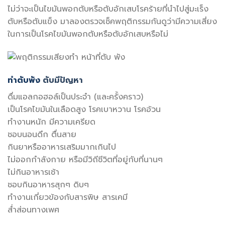
ไม่ว่าจะเป็นไขมันพอกตับหรือตับอักเสบโรคร้ายที่นำไปสู่มะเร็ง
ตับหรือตับแข็ง มาลองตรวจเช็คพฤติกรรมกันดูว่ามีความเสี่ยง
ในการเป็นโรคไขมันพอกตับหรือตับอักเสบหรือไม่
ทำตับพัง
ตับมีปัญหา
ดื่มแอลกอฮอล์เป็นประจำ (และครั้งคราว)
เป็นโรคไขมันในเลือดสูง โรคเบาหวาน โรคอ้วน
ทำงานหนัก มีความเครียด
ชอบนอนดึก ตื่นสาย
กินยาหรืออาหารเสริมมากเกินไป
ไม่ออกกำลังกาย หรือมีวิถีชีวิตที่อยู่กับที่นานๆ
ไม่กินอาหารเช้า
ชอบกินอาหารสุกๆ ดิบๆ
ทำงานเกี่ยวข้องกับสารพิษ สารเคมี
ส่ำส่อนทางเพศ