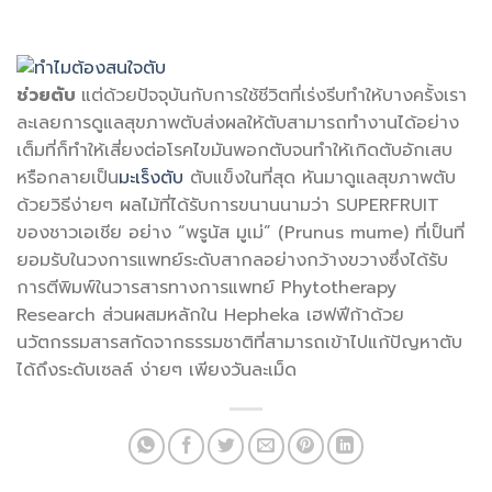
ช่วยตับ
แต่ด้วยปัจจุบันกับการใช้ชีวิตที่เร่งรีบทำให้บางครั้งเรา
ละเลยการดูแลสุขภาพตับส่งผลให้ตับสามารถทำงานได้อย่าง
เต็มที่ก็ทำให้เสี่ยงต่อโรคไขมันพอกตับจนทำให้เกิดตับอักเสบ
หรือกลายเป็น
มะเร็งตับ
ตับแข็งในที่สุด หันมาดูแลสุขภาพตับ
ด้วยวิธีง่ายๆ ผลไม้ที่ได้รับการขนานนามว่า SUPERFRUIT
ของชาวเอเชีย อย่าง “พรูนัส มูเม่” (Prunus mume) ที่เป็นที่
ยอมรับในวงการแพทย์ระดับสากลอย่างกว้างขวางซึ่งได้รับ
การตีพิมพ์ในวารสารทางการแพทย์ Phytotherapy
Research ส่วนผสมหลักใน Hepheka เฮฟฟีก้าด้วย
นวัตกรรมสารสกัดจากธรรมชาติที่สามารถเข้าไปแก้ปัญหาตับ
ได้ถึงระดับเซลล์ ง่ายๆ เพียงวันละเม็ด