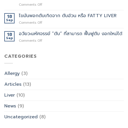
ได้
เรา
on
Comments Off
เป็น
จะ
ความ
เหมือน
เป็น
สำคัญ
ไขมันพอกตับเกิดจาก ตับอ้วน หรือ FATTY LIVER
หัวใจ
18
อย่างไร
ตับ
ดวง
Sep
on
Comments Off
แต่
ที่
ไข
ถ้า
2
มัน
อวัยวะมหัศจรรย์ ”ตับ” ที่สามารถ ฟื้นฟูตับ งอกใหม่ได้
18
ตับ
ของ
พอก
Sep
พัง…
ร่างกาย
on
Comments Off
ตับ
ชีวิต
อวัยวะ
เกิด
ดับ
มหัศจรรย์
จาก
เป็น
”ตับ”
CATEGORIES
ตับ
คำ
ที่
อ้วน
นิยาม
สามารถ
หรือ
ไม่
ฟื้นฟู
FATTY
เกิน
Allergy
(3)
ตับ
LIVER
จริง
งอก
Articles
(13)
ใหม่
ได้
Liver
(10)
News
(9)
Uncategorized
(8)